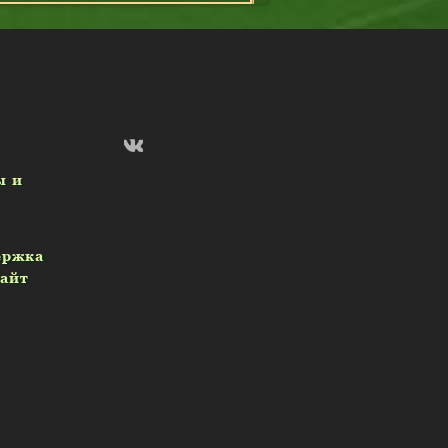
ы и
ержка
сайт