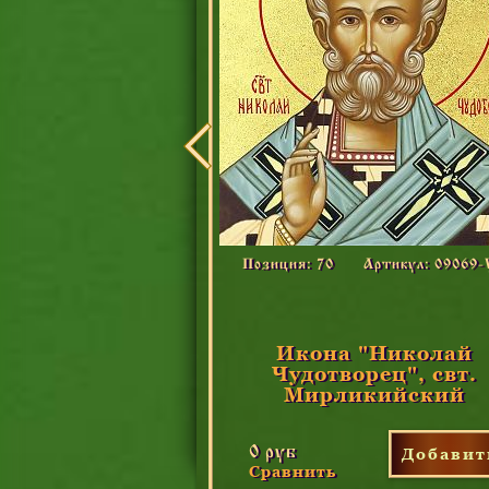
Артикул: 09ВО1-УЛ
Позиция: 70
Артикул: 09069
Владимир и
Икона "Николай
вв. равноапп.
Чудотворец", свт.
 и кнг.
Мирликийский
0 руб
Добавить
Добавит
Сравнить