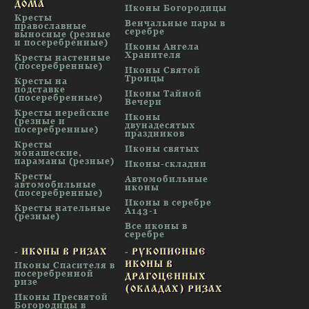
ДОМА
Иконы Богородицы
Кресты
Венчальные пары в
православные
серебре
выносные (резные
и посеребренные)
Иконы Ангела
Хранителя
Кресты настенные
(посеребренные)
Иконы Святой
Троицы
Кресты на
подставке
Иконы Тайной
(посеребренные)
Вечери
Кресты иерейские
Иконы
(резные и
двунадесятых
посеребренные)
праздников
Кресты
Иконы святых
монашеские,
параманы (резные)
Иконы-складни
Кресты
Автомобильные
автомобильные
иконы
(посеребренные)
Иконы в серебре
Кресты нательные
А143-1
(резные)
Все иконы в
серебре
- ИКОНЫ В РИЗАХ
- РУКОПИСНЫЕ
ИКОНЫ В
Иконы Спасителя в
посеребренной
ДРАГОЦЕННЫХ
ризе
(ОКЛАДАХ) РИЗАХ
Иконы Пресвятой
Богородицы в