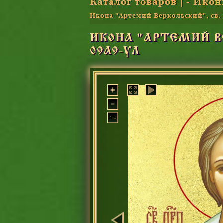
Каталог товаров
|
- Икон
Икона "Артемий Веркольский", св. 
ИКОНА "АРТЕМИЙ ВЕ
09А9-УЛ