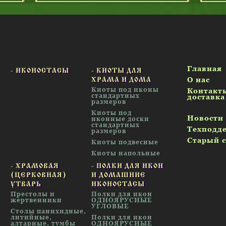
Главная
- ИКОНОСТАСЫ
- КИОТЫ ДЛЯ
О нас
ХРАМА И ДОМА
Киоты под иконы
Контакт
стандартных
доставка
размеров
Киоты под
Новости
иконные доски
стандартных
Техподд
размеров
Старый 
Киоты подвесные
Киоты напольные
- ХРАМОВАЯ
- ПОЛКИ ДЛЯ ИКОН
(ЦЕРКОВНАЯ)
И ДОМАШНИЕ
УТВАРЬ
ИКОНОСТАСЫ
Престолы и
Полки для икон
жертвенники
ОДНОЯРУСНЫЕ
УГЛОВЫЕ
Столы панихидные,
литийные,
Полки для икон
алтарные, тумбы
ОДНОЯРУСНЫЕ