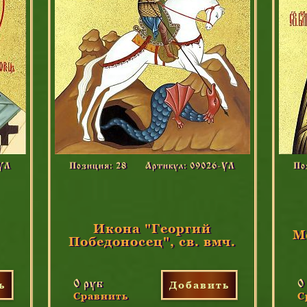
-УЛ
Позиция: 28
Артикул: 09026-УЛ
По
Икона "Георгий
М
Победоносец", св. вмч.
0 руб
0
ь
Добавить
Сравнить
С