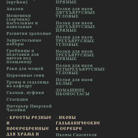
(кружки)
ПРЯМЫЕ
Аналои
Полки для икон
ДВУХЪЯРУСНЫЕ
Мощевики
УГЛОВЫЕ
(ларчики)
настольные и
Полки для икон
напольные
ДВУХЪЯРУСНЫЕ
ПРЯМЫЕ
Распятия храмовые
Полки для икон
Запрестольные
ТРЕХЪЯРУСНЫЕ
наборы
УГЛОВЫЕ
Гробницы и
Полки для икон
подставки для
ТРЕХЪЯРУСНЫЕ
цветов под
ПРЯМЫЕ
плащаницу
Полки для икон
Раки для мощей
ЧЕТЫРЕХЪЯРУСНЫЕ
УГЛОВЫЕ
Церковные сени
Полки для икон
Троны и седалища
БЕЛЫЕ
на кафедру
ДОМАШНИЕ
Скамьи, пуфики
ИКОНОСТАСЫ
Стасидии
Интерьер Иверской
Часовни
- КРЕСТЫ РЕЗНЫЕ
- ИКОНЫ
И
ГАЛЬВАНИЧЕСКИЕ
ПОСЕРЕБРЕННЫЕ
В СЕРЕБРЕ
ДЛЯ ХРАМА И
Иконы Спасителя