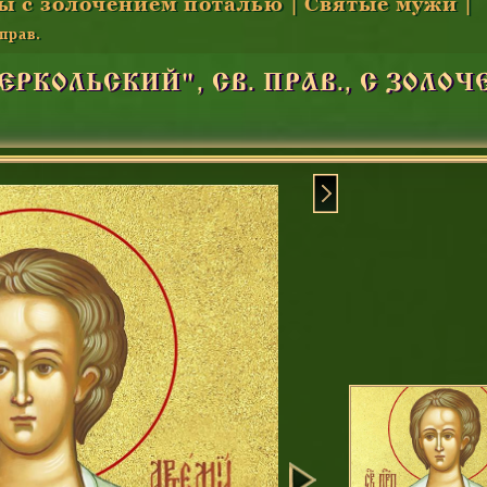
ы с золочением поталью
|
Святые мужи
|
прав.
РКОЛЬСКИЙ", СВ. ПРАВ., С ЗОЛО