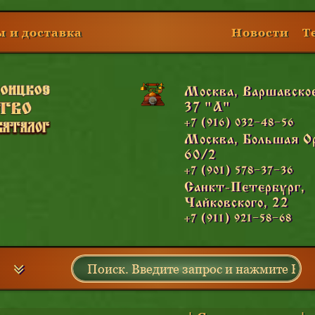
 и доставка
Новости
Т
Москва, Варшавское
37 "А"
+7 (916) 032−48−56
Москва, Большая О
60/2
+7 (901) 578−37−36
Санкт-Петербург,
Чайковского, 22
+7 (911) 921−58−68