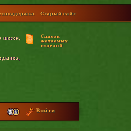
ехподдержка
Старый сайт
Список
 шоссе,
желаемых
изделий
рдынка,
Войти